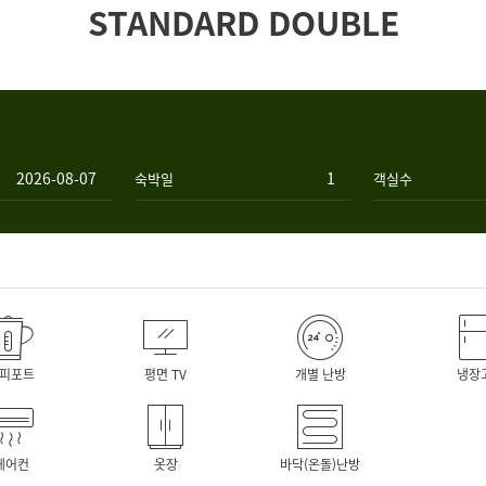
STANDARD DOUBLE
숙박일
객실수
피포트
평면 TV
개별 난방
냉장
에어컨
옷장
바닥(온돌)난방