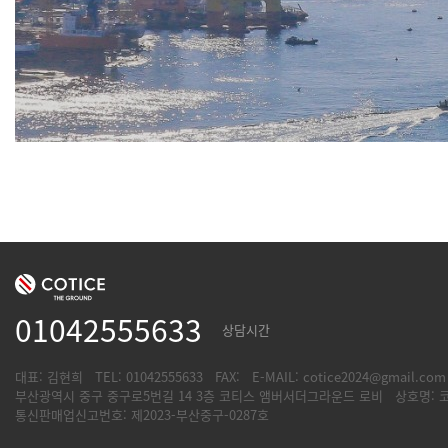
01042555633
상담시간
대표: 김현희
TEL: 01042555633
FAX:
E-MAIL: cotice2024@gmail.com
부산광역시 중구 중구로5번길 14 3층 코티스 앰버서더그라운드 로비
상호명: 
통신판매업신고번호: 제2023-부산중구-0287호